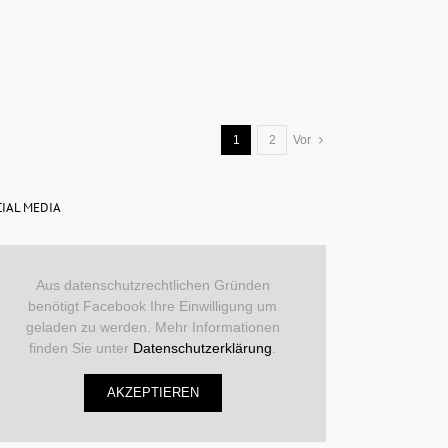
1
2
Vor
IAL MEDIA
Aus datenschutzrechtlichen Gründen
benötigt Facebook Ihre Einwilligung um
geladen zu werden. Mehr Informationen
finden Sie unter
Datenschutzerklärung
.
AKZEPTIEREN