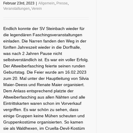
Februar 23rd, 2023
|
Allgemein
,
Presse
,
Veranstaltungen
,
Verein
Endlich konnte der SV Steinbach wieder für
die legendären Faschingsveranstaltungen
einladen. Die Narren fanden den Weg in der
fünften Jahreszeit wieder in die Dorfhalle,
was nach 2 Jahren Pause nicht
selbstverständlich ist. Es war ein voller Erfolg.
Der Altweiberfasching feierte seinen runden
Geburtstag. Die Feier wurde am 16.02.2023
zum 20. Mal unter der Hauptleitung von Silvia
Maier-Deess und Renate Maier organisiert.
Dem Anlass entsprechend platzte der
Altweiberfasching aus allen Nähten und alle
Eintrittskarten waren schon im Vorverkauf
vergriffen. Es war schön zu sehen, dass
einige Gruppen keine Mühen scheuten und
Gruppenkostüme organisierten. So kamen
sie als Waldhexen, im Cruella-Devil-Kostüm