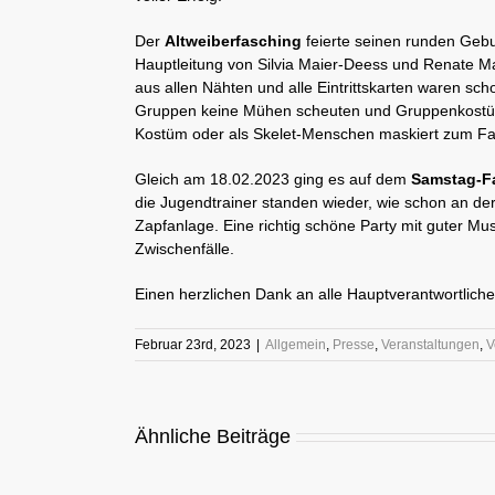
Der
Altweiberfasching
feierte seinen runden Gebu
Hauptleitung von Silvia Maier-Deess und Renate Ma
aus allen Nähten und alle Eintrittskarten waren sch
Gruppen keine Mühen scheuten und Gruppenkostüme
Kostüm oder als Skelet-Menschen maskiert zum Fa
Gleich am 18.02.2023 ging es auf dem
Samstag-F
die Jugendtrainer standen wieder, wie schon an der
Zapfanlage. Eine richtig schöne Party mit guter 
Zwischenfälle.
Einen herzlichen Dank an alle Hauptverantwortlichen
Februar 23rd, 2023
|
Allgemein
,
Presse
,
Veranstaltungen
,
V
Ähnliche Beiträge