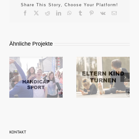
Share This Story, Choose Your Platform!
Facebook
X
Reddit
LinkedIn
WhatsApp
Tumblr
Pinterest
Vk
E-
Mail
Ähnliche Projekte
KONTAKT